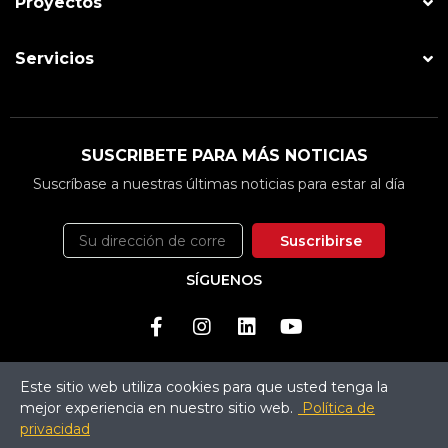
Proyectos
Servicios
SUSCRIBETE PARA MÁS NOTICIAS
Suscríbase a nuestras últimas noticias para estar al día
Suscribirse
SÍGUENOS
Este sitio web utiliza cookies para que usted tenga la
mejor experiencia en nuestro sitio web.
Política de
@2024
Cecuamaq
. Todos los derechos reservados.
privacidad
Desarrollado por