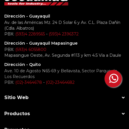
Dirección - Guayaquil
Av. de las Américas Mz. 24 D Solar 6 y Av. C.L. Plaza Dañín
(Cdla. Albatros)
PBX:
(593)4 2289565
-
(593)4 2396372
Dirección - Guayaquil Mapasingue
PBX:
(593)4 6055800
Mapasingue Oeste, Av. Segunda #113 y km 4.5 Vía a Daule
Dirección - Quito
Ave. 10 de Agosto N65-69 y Bellavista, Sector Parque de
Los Recuerdos
PBX:
(02)-3464678
-
(02)-23464682
Sitio Web
Productos