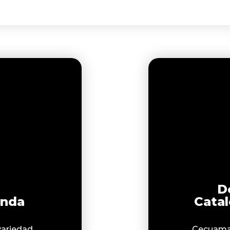
D
enda
Cata
variedad
Cecuama