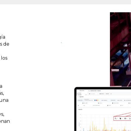
gía
es de
 los
ta
s,
 una
s,
ionan