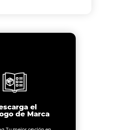
escarga el
logo de Marca
q Tu mejor opción en