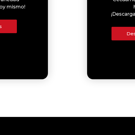
 hoy mismo!
¡Descarga
s
Des